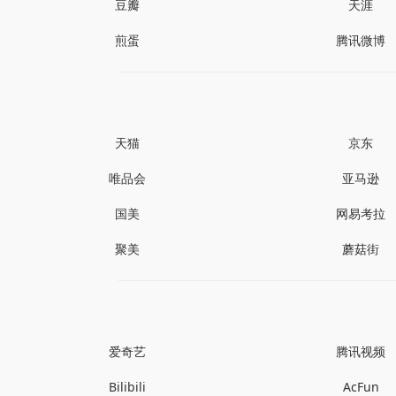
豆瓣
天涯
煎蛋
腾讯微博
天猫
京东
唯品会
亚马逊
国美
网易考拉
聚美
蘑菇街
爱奇艺
腾讯视频
Bilibili
AcFun