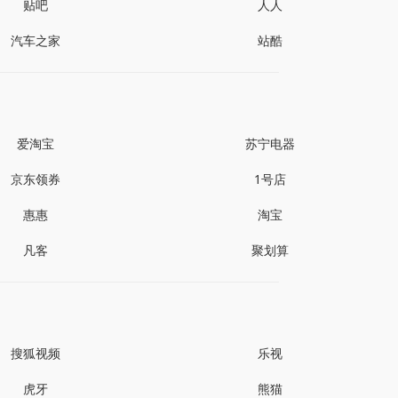
贴吧
人人
汽车之家
站酷
爱淘宝
苏宁电器
京东领券
1号店
惠惠
淘宝
凡客
聚划算
搜狐视频
乐视
虎牙
熊猫