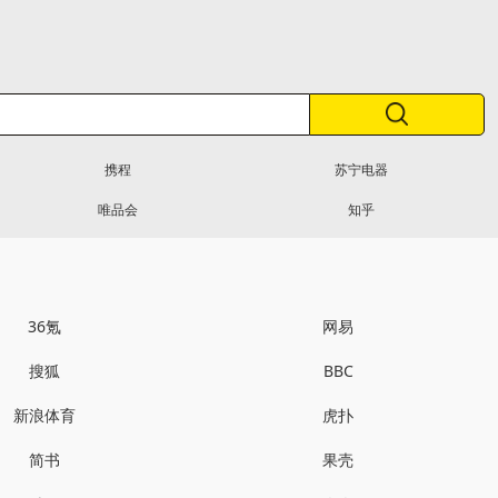
携程
苏宁电器
唯品会
知乎
36氪
网易
搜狐
BBC
新浪体育
虎扑
简书
果壳