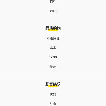
猫扑
Lofter
品质购物
柠檬好券
当当
1688
卷皮
影音娱乐
优酷
斗鱼